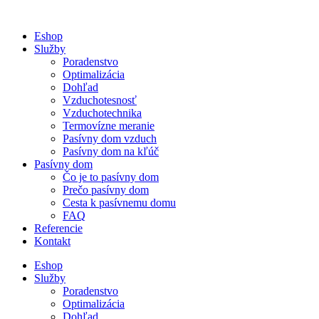
Preskočiť
na
Eshop
obsah
Služby
Poradenstvo
Optimalizácia
Dohľad
Vzduchotesnosť
Vzduchotechnika
Termovízne meranie
Pasívny dom vzduch
Pasívny dom na kľúč
Pasívny dom
Čo je to pasívny dom
Prečo pasívny dom
Cesta k pasívnemu domu
FAQ
Referencie
Kontakt
Eshop
Služby
Poradenstvo
Optimalizácia
Dohľad