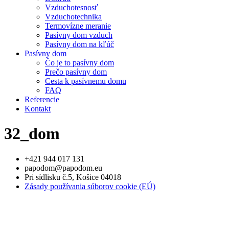
Vzduchotesnosť
Vzduchotechnika
Termovízne meranie
Pasívny dom vzduch
Pasívny dom na kľúč
Pasívny dom
Čo je to pasívny dom
Prečo pasívny dom
Cesta k pasívnemu domu
FAQ
Referencie
Kontakt
32_dom
+421 944 017 131
papodom@papodom.eu
Pri sídlisku č.5, Košice 04018
Zásady používania súborov cookie (EÚ)